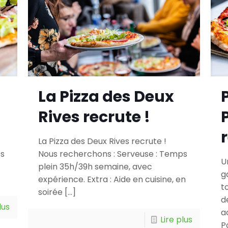
La Pizza des Deux
Rives recrute !
La Pizza des Deux Rives recrute !
ps
Nous recherchons : Serveuse : Temps
U
.
plein 35h/39h semaine, avec
g
expérience. Extra : Aide en cuisine, en
t
soirée
[…]
d
lus
a
Lire plus
P