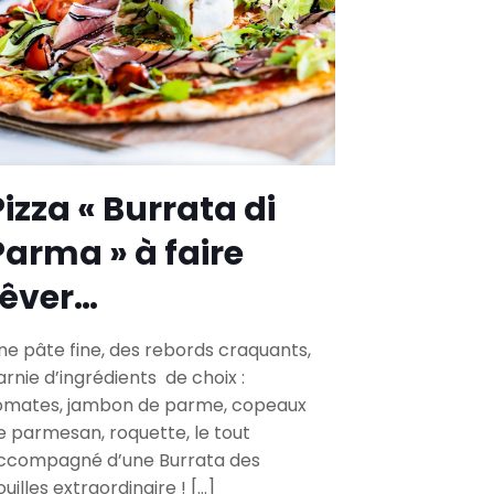
Pizza « Burrata di
Parma » à faire
rêver…
ne pâte fine, des rebords craquants,
arnie d’ingrédients de choix :
omates, jambon de parme, copeaux
e parmesan, roquette, le tout
ccompagné d’une Burrata des
ouilles extraordinaire !
[…]