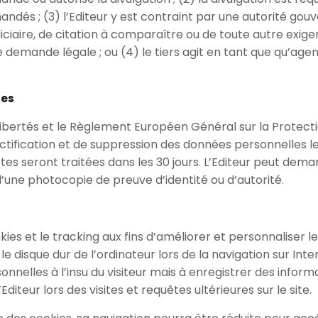
emandés ; (3) l’Editeur y est contraint par une autorité 
diciaire, de citation à comparaître ou de toute autre exi
e demande légale ; ou (4) le tiers agit en tant que qu’agen
ées
Libertés et le Règlement Européen Général sur la Protec
rectification et de suppression des données personnelles l
tes seront traitées dans les 30 jours. L’Editeur peut deman
ne photocopie de preuve d’identité ou d’autorité.
ookies et le tracking aux fins d’améliorer et personnaliser 
 le disque dur de l’ordinateur lors de la navigation sur In
nnelles à l’insu du visiteur mais à enregistrer des informa
diteur lors des visites et requêtes ultérieures sur le site.