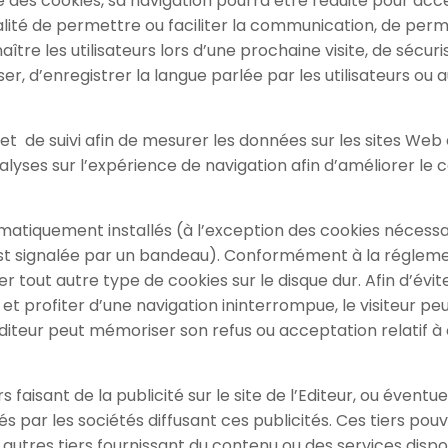
ble des cookies, sa navigation pourra être réduite pour acc
inalité de permettre ou faciliter la communication, de perm
ître les utilisateurs lors d’une prochaine visite, de sécur
er, d’enregistrer la langue parlée par les utilisateurs ou
yse et de suivi afin de mesurer les données sur les sites W
nalyses sur l’expérience de navigation afin d’améliorer le
omatiquement installés (à l’exception des cookies nécessa
on est signalée par un bandeau). Conformément à la régleme
ter tout autre type de cookies sur le disque dur. Afin d’é
 profiter d’une navigation ininterrompue, le visiteur peu
Editeur peut mémoriser son refus ou acceptation relatif à 
s faisant de la publicité sur le site de l’Editeur, ou éventu
s par les sociétés diffusant ces publicités. Ces tiers pouv
 autres tiers fournissant du contenu ou des services disponi