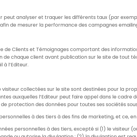
r peut analyser et traquer les différents taux (par exempl
 afin de mesurer la performance des campagnes emailin
iste de Clients et Témoignages comportant des informations
on de chaque client avant publication sur le site de tout té
l à l’Editeur.
siteur collectées sur le site sont destinées pour la propr
tes auxquelles l’Editeur peut faire appel dans le cadre de
 de protection des données pour toutes ses sociétés sous
personnelles à des tiers à des fins de marketing, et ce, e
onnées personnelles à des tiers, excepté si (1) le visiteur
de ou autorise la divulgation ; (2) la divulgation est req