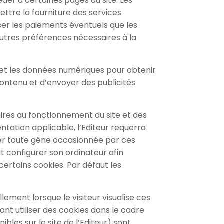
éder à certaines pages du site. Les
ettre la fourniture des services
iser les paiements éventuels que les
 autres préférences nécessaires à la
eb et les données numériques pour obtenir
 contenu et d’envoyer des publicités
ires au fonctionnement du site et des
ntation applicable, l’Editeur requerra
viter toute gêne occasionnée par ces
t configurer son ordinateur afin
certains cookies. Par défaut les
ellement lorsque le visiteur visualise ces
ant utiliser des cookies dans le cadre
bles sur le site de l’Editeur) sont