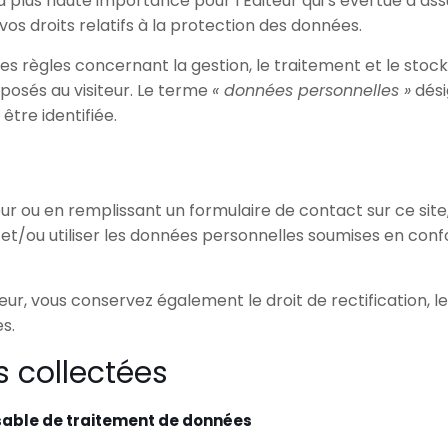
 la plus haute importance pour l’Editeur qui s’évertue d’a
os droits relatifs à la protection des données.
t les règles concernant la gestion, le traitement et le st
posés au visiteur. Le terme
« données personnelles »
dési
être identifiée.
iteur ou en remplissant un formulaire de contact sur ce si
cker et/ou utiliser les données personnelles soumises en co
, vous conservez également le droit de rectification, le dr
s.
 collectées
sable de traitement de données