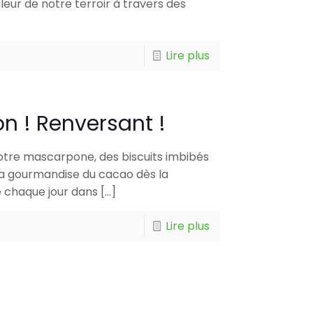
leur de notre terroir à travers des
Lire plus
n ! Renversant !
otre mascarpone, des biscuits imbibés
la gourmandise du cacao dès la
 chaque jour dans
[…]
Lire plus