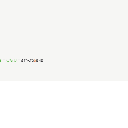
s
-
CGU
-